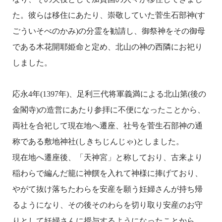
た。彼らは移住にあたり、崇敬していた菅生石部神(す
ごういそべのかみ)の分霊を勧請し、御祭神をその御母
である木花開耶姫命と定め、北山の神の西隣にお祀り
しました。
応永4年(1397年)、足利三代将軍義満による北山第(後の
金閣寺)の造営にあたり参拝に不便になったことから、
両社を合祀して現在地へ遷座、社号を菅生石部神の通
称である敷地神社(しきちじんじゃ)としました。
現在地へ遷座後、「天神宮」と称しており、古来より
稲わらで編んだ籠に神饌を入れて神様に捧げており、
やがて抜け落ちたわらを安産を願う妊婦さんが持ち帰
るようになり、その後そのわらを切り取り安産のお守
りとして妊婦さんに授与するようになったことから