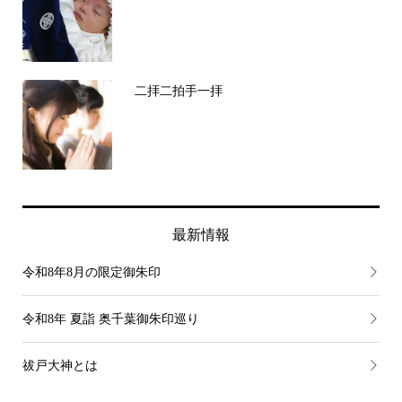
二拝二拍手一拝
最新情報
令和8年8月の限定御朱印
令和8年 夏詣 奥千葉御朱印巡り
祓戸大神とは