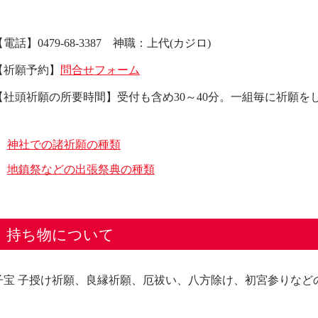
【電話】0479-68-3387 神職：上代(カジロ)
【祈願予約】
問合せフォーム
【社頭祈願の所要時間】受付も含め30～40分。一組毎に祈願を
神社での諸祈願の種類
地鎮祭などの出張祭典の種類
持ち物について
子宝 子授け祈願、良縁祈願、厄祓い、八方除け、初宮参りなど