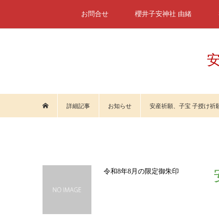
お問合せ
櫻井子安神社 由緒
安
詳細記事
お知らせ
安産祈願、子宝 子授け祈
令和8年8月の限定御朱印