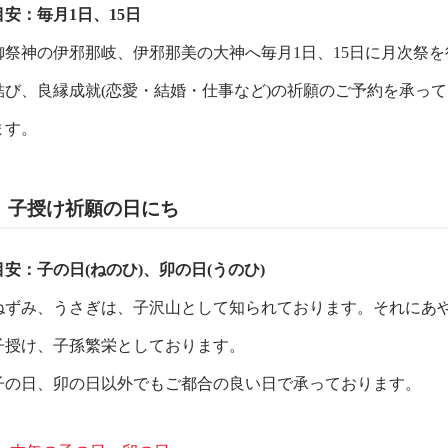
目安：毎月1日、15日
御祭神の伊邪那岐、伊邪那美の大神へ毎月1日、15日に月次祭
結び、良縁成就(恋愛・結婚・仕事など)の祈願のご予約を承っ
ます。
子授け祈願の日にち
目安：子の日(ねのひ)、卯の日(うのひ)
ねずみ、うさぎは、子沢山として知られております。それにあやか
子授け、子孫繁栄としております。
子の日、卯の日以外でもご都合の良い日で承っております。