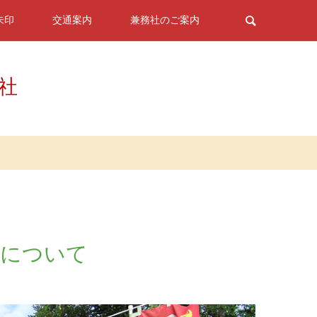
朱印
交通案内
兼務社のご案内
神社
拝について