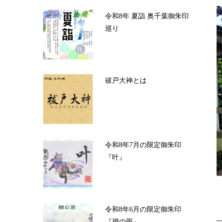
令和8年 夏詣 奥千葉御朱印
巡り
祓戸大神とは
令和8年7月の限定御朱印
『叶』
令和8年6月の限定御朱印
『禊の雨』