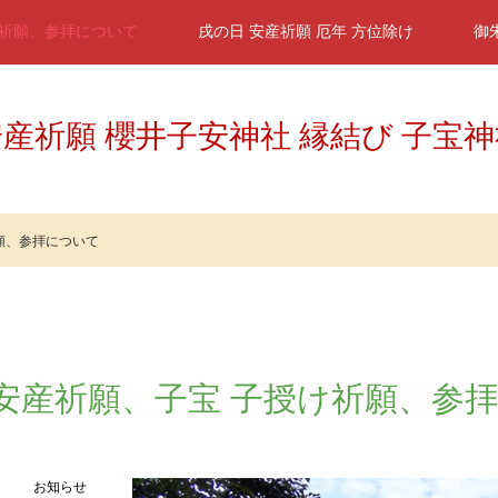
祈願、参拝について
戌の日 安産祈願 厄年 方位除け
御
産祈願 櫻井子安神社 縁結び 子宝
願、参拝について
安産祈願、子宝 子授け祈願、参
お知らせ