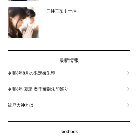
二拝二拍手一拝
最新情報
令和8年8月の限定御朱印
令和8年 夏詣 奥千葉御朱印巡り
祓戸大神とは
facsbook