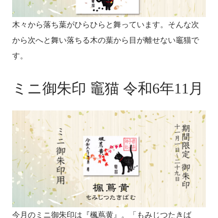
木々から落ち葉がひらひらと舞っています。そんな次
から次へと舞い落ちる木の葉から目が離せない竈猫で
す。
ミニ御朱印 竈猫 令和6年11月
今月のミニ御朱印は『楓蔦黄』。「もみじつたきば