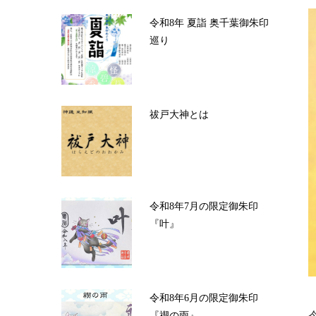
令和8年 夏詣 奥千葉御朱印
巡り
祓戸大神とは
令和8年7月の限定御朱印
『叶』
令和8年6月の限定御朱印
『禊の雨』