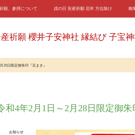
祈願、参拝について
戌の日 安産祈願 厄年 方位除け
御
産祈願 櫻井子安神社 縁結び 子宝
2月28日限定御朱印『豆まき』
令和4年2月1日～2月28日限定御
お知らせ