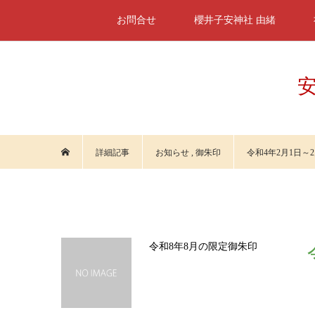
お問合せ
櫻井子安神社 由緒
安
詳細記事
お知らせ
,
御朱印
令和4年2月1日～
令和8年8月の限定御朱印