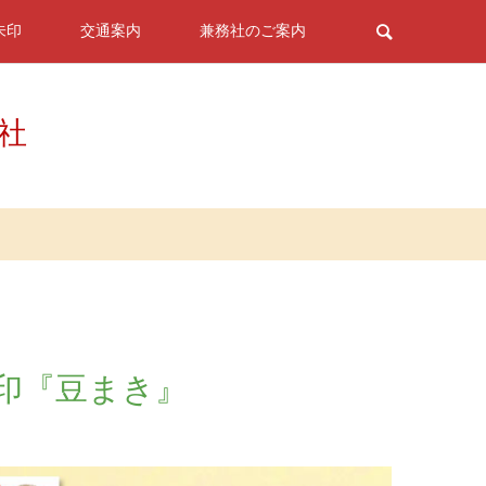
朱印
交通案内
兼務社のご案内
神社
朱印『豆まき』