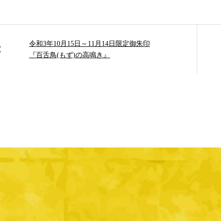
令和3年10月15日～11月14日限定御朱印
『百舌鳥(もず)の高鳴き』