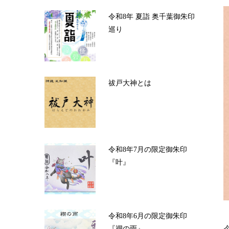
令和8年 夏詣 奥千葉御朱印
巡り
祓戸大神とは
令和8年7月の限定御朱印
『叶』
令和8年6月の限定御朱印
『禊の雨』