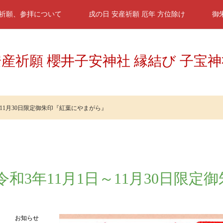
祈願、参拝について
戌の日 安産祈願 厄年 方位除け
御
産祈願 櫻井子安神社 縁結び 子宝
～11月30日限定御朱印『紅葉にやまがら』
令和3年11月1日～11月30日限
お知らせ