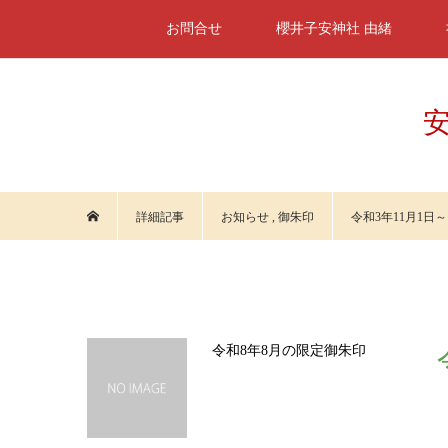
お問合せ
櫻井子安神社 由緒
安
詳細記事
お知らせ
,
御朱印
令和3年11月1日
令和8年8月の限定御朱印