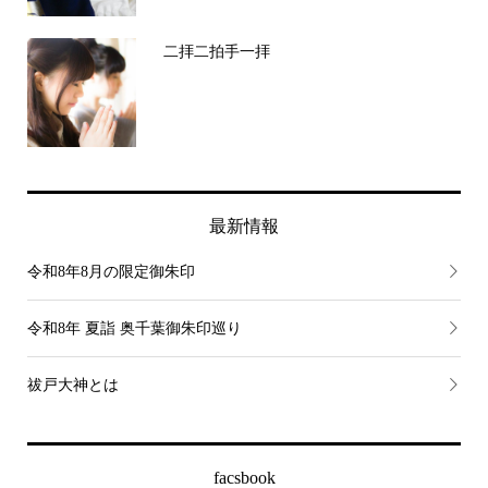
二拝二拍手一拝
最新情報
令和8年8月の限定御朱印
令和8年 夏詣 奥千葉御朱印巡り
祓戸大神とは
facsbook