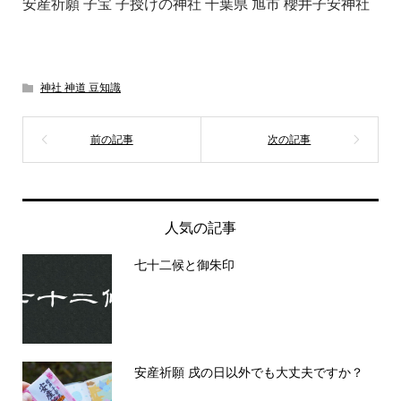
安産祈願 子宝 子授けの神社 千葉県 旭市 櫻井子安神社
神社 神道 豆知識
人気の記事
七十二候と御朱印
安産祈願 戌の日以外でも大丈夫ですか？