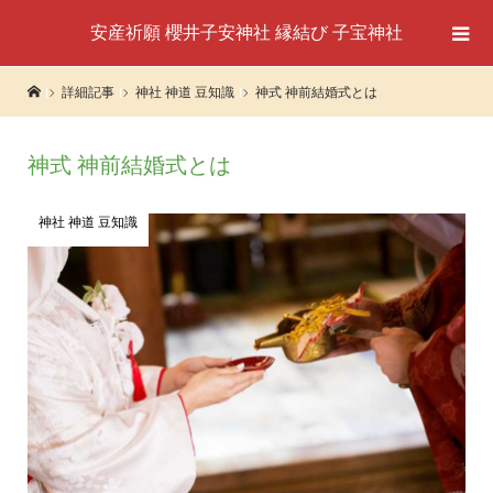
安産祈願 櫻井子安神社 縁結び 子宝神社
詳細記事
神社 神道 豆知識
神式 神前結婚式とは
神式 神前結婚式とは
神社 神道 豆知識